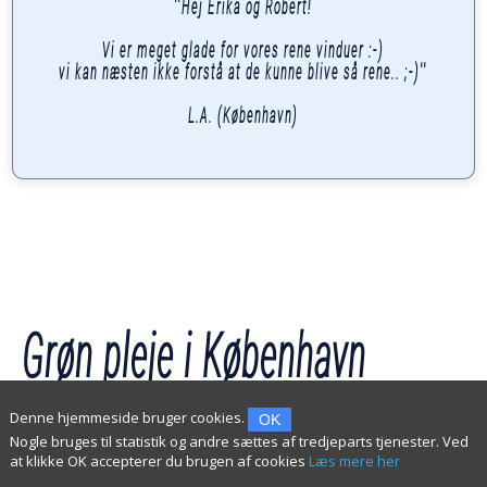
''Hej Erika og Robert!
Vi er meget glade for vores rene vinduer :-)
vi kan næsten ikke forstå at de kunne blive så rene.. ;-)''
L.A. (København)
Grøn pleje i København
Denne hjemmeside bruger cookies.
OK
Nogle bruges til statistik og andre sættes af tredjeparts tjenester. Ved
Professionel og pålidelig grøn pleje.
at klikke OK accepterer du brugen af cookies
Læs mere her