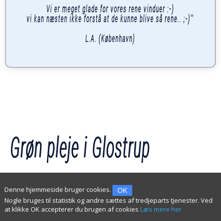
Vi er meget glade for vores rene vinduer :-)
vi kan næsten ikke forstå at de kunne blive så rene.. ;-)''
L.A. (København)
Grøn pleje i Glostrup
Denne hjemmeside bruger cookies.
OK
Professionel og pålidelig grøn pleje.
Nogle bruges til statistik og andre sættes af tredjeparts tjenester. Ved
at klikke OK accepterer du brugen af cookies
Læs mere her